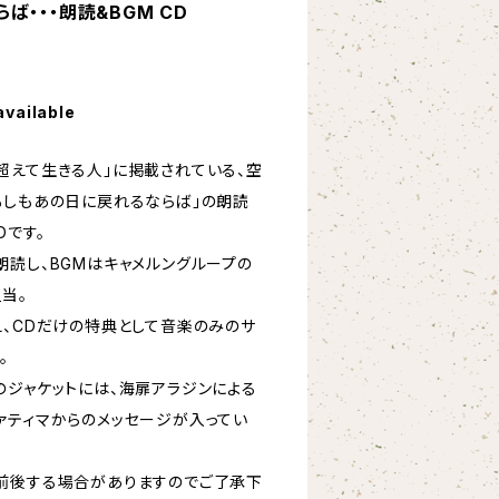
・・・朗読&BGM CD
available
超えて生きる人」に掲載されている、空
もしもあの日に戻れるならば」の朗読
Dです。
朗読し、BGMはキャメルングループの
当。
え、CDだけの特典として音楽のみのサ
。
のジャケットには、海扉アラジンによる
ァティマからのメッセージが入ってい
前後する場合がありますのでご了承下