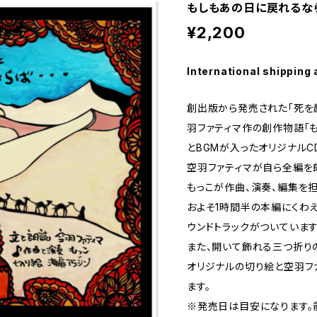
もしもあの日に戻れるならば
¥2,200
International shipping 
創出版から発売された「死を
羽ファティマ作の創作物語「
とBGMが入ったオリジナルC
空羽ファティマが自ら全編を
もっこが作曲、演奏、編集を担
およそ1時間半の本編にくわ
ウンドトラックがついています
また、開いて飾れる三つ折り
オリジナルの切り絵と空羽フ
ます。
※発売日は目安になります。