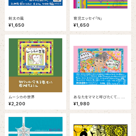
剣太の風
育児エッセイ「N」
¥1,650
¥1,650
ムーシカの世界
あなたをママと呼びたくて… 天
から舞い降りた命
¥2,200
¥1,980