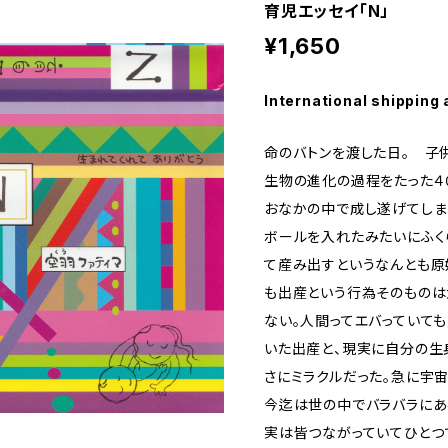
育児エッセイ「N」
¥1,650
International shipping 
命のバトンを渡した日。 子
生物の進化の過程をたった４
おなかの中で成し遂げてしま
ボールを入れたみたいにふく
て産み出すというなんとも原
も出産という行為そのものは
ない。人間ってエバっていて
いた出産と、現実に自分の生
さにミラクルだった。急に宇
今迄は世の中でバラバラにあ
実は皆つながっていてひとつ