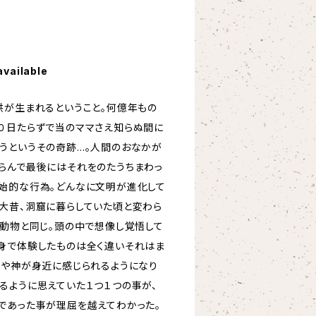
available
供が生まれるということ。何億年もの
０日たらずで当のママさえ知らぬ間に
うというその奇跡…。人間のおなかが
らんで最後にはそれをのたうちまわっ
始的な行為。どんなに文明が進化して
大昔、洞窟に暮らしていた頃と変わら
も動物と同じ。頭の中で想像し覚悟して
身で体験したものは全く違いそれはま
宙や神が身近に感じられるようになり
るように思えていた１つ１つの事が、
であった事が理屈を越えてわかった。