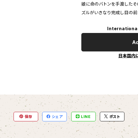
娘に命のバトンを手渡したそ
ズルがいきなり完成し目の前
Internationa
Ad
日本国内
保存
シェア
LINE
ポスト