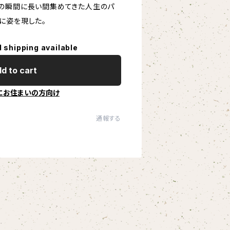
の瞬間に長い間集めてきた人生のパ
に姿を現した。
l shipping available
d to cart
にお住まいの方向け
通報する