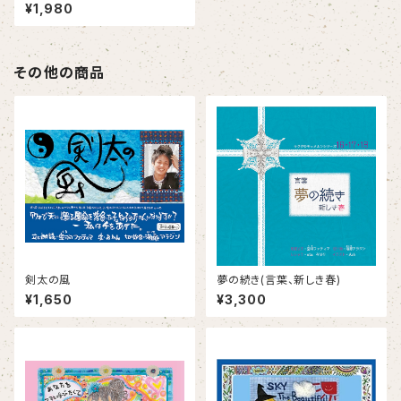
から舞い降りた命
¥1,980
その他の商品
剣太の風
夢の続き(言葉、新しき春)
¥1,650
¥3,300