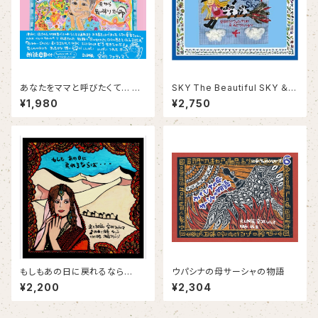
あなたをママと呼びたくて… 天
SKY The Beautiful SKY ＆
から舞い降りた命
割れない卵
¥1,980
¥2,750
もしもあの日に戻れるなら
ウパシナの母サーシャの物語
ば・・・朗読&BGM CD
¥2,200
¥2,304