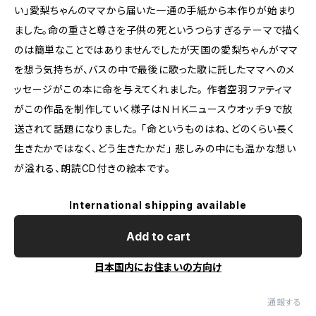
い」愛梨ちゃんのママから届いた一通の手紙から本作りが始まり
ました。命の重さと尊さを子供の死というつらすぎるテーマで描く
のは簡単なことではありませんでしたが天国の愛梨ちゃんがママ
を想う気持ちが、バスの中で最後に歌った歌に託したママへのメ
ッセージがこの本に命を与えてくれました。 作者空羽ファティマ
がこの作品を制作していく様子はＮＨＫニュースウオッチ９で放
送されて話題になりました。 「命というものはね、どのくらい長く
生きたかではなく、どう生きたかだ」 悲しみの中にも温かな想い
が溢れる、朗読CD付きの絵本です。
International shipping available
Add to cart
日本国内にお住まいの方向け
通報する