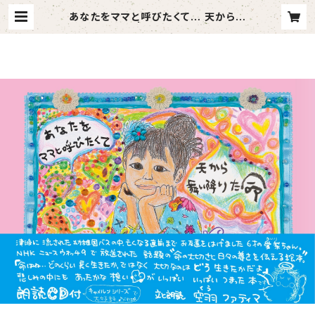
あなたをママと呼びたくて… 天から舞
い降りた命 | キャメルンショップ