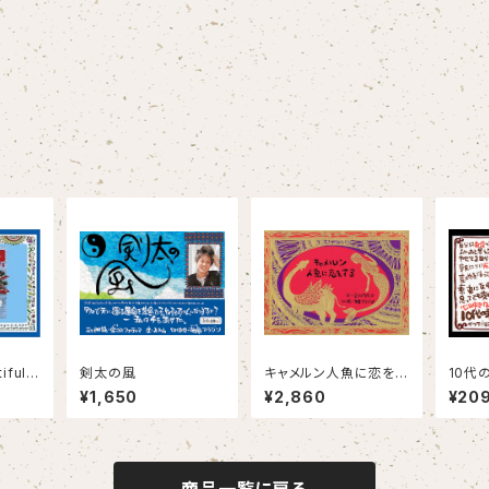
iful S
剣太の風
キャメルン人魚に恋をす
10代
卵
る
¥1,650
¥2,860
¥20
商品一覧に戻る