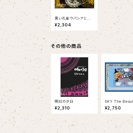
黒い孔雀ウパシナとの
出会い
¥2,304
その他の商品
明日の夕日
SKY The Beaut
KY ＆ 割れない
¥2,310
¥2,750