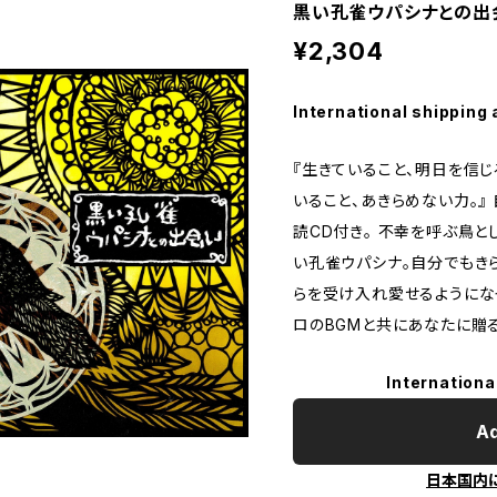
黒い孔雀ウパシナとの出
¥2,304
International shipping 
『生きていること、明日を信じ
いること、あきらめない力。』
読CD付き。 不幸を呼ぶ鳥
い孔雀ウパシナ。自分でもき
らを受け入れ愛せるようにな
ロのBGMと共にあなたに贈
Internationa
Ad
日本国内