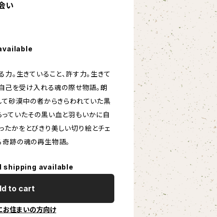
会い
available
る力。生きていること、許す力。生きて
 自己を受け入れる魂の際せ物語。朗
として砂漠中の者からきらわれていた黒
らっていたその黒い血と羽もいかに自
ったかをとびきり美しい切り絵とチェ
る奇跡の魂の再生物語。
l shipping available
d to cart
にお住まいの方向け